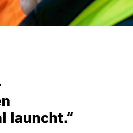
.
en
l launcht.“