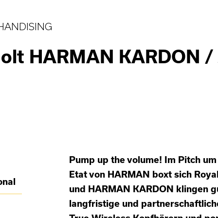
HANDISING
 holt HARMAN KARDON /
Pump up the volume! Im Pitch um
Etat von HARMAN boxt sich Royal5
onal
und HARMAN KARDON klingen gut,
langfristige und partnerschaftlic
True Wireless Kopfhörern und por