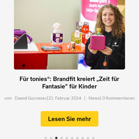
Für tonies®: Brandfit kreiert „Zeit für
Fantasie“ für Kinder
von
Dawid Gurowiec
|
21. Februar 2024
|
News
| 0 Kommentieren
Lesen Sie mehr