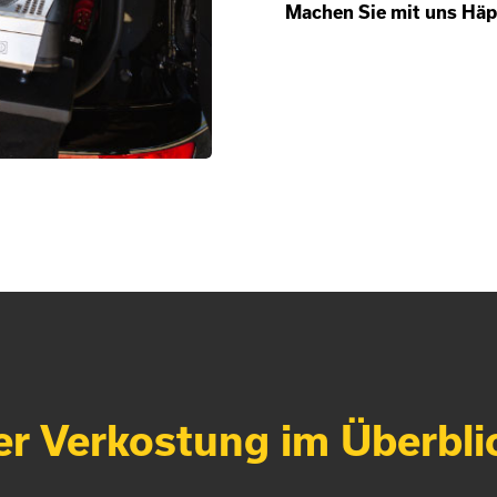
Machen Sie mit uns Häpp
er Verkostung im Überbli